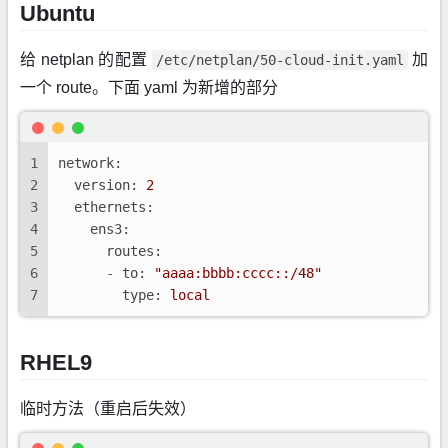
Ubuntu
给 netplan 的配置
加
/etc/netplan/50-cloud-init.yaml
一个 route。下面 yaml 为新增的部分
1
network:
2
version:
2
3
ethernets:
4
ens3:
5
routes:
6
-
to:
"aaaa:bbbb:cccc::/48"
7
type:
local
RHEL9
临时方法（重启后失效）