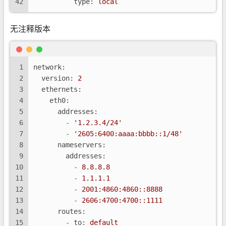
42
type:
local
无注释版本
1
network:
2
version:
2
3
ethernets:
4
eth0:
5
addresses:
6
-
'1.2.3.4/24'
7
-
'2605:6400:aaaa:bbbb::1/48'
8
nameservers:
9
addresses:
10
-
8.8
.8
.8
11
-
1.1
.1
.1
12
-
2001
:4860:4860::8888
13
-
2606
:4700:4700::1111
14
routes:
15
-
to:
default