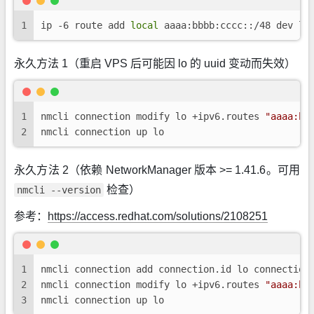
1
ip -6 route add 
local
 aaaa:bbbb:cccc::/48 dev lo
永久方法 1（重启 VPS 后可能因 lo 的 uuid 变动而失效）
1
nmcli connection modify lo +ipv6.routes 
"aaaa:bb
2
nmcli connection up lo
永久方法 2（依赖 NetworkManager 版本 >= 1.41.6。可用
检查）
nmcli --version
参考：
https://access.redhat.com/solutions/2108251
1
nmcli connection add connection.id lo connection
2
nmcli connection modify lo +ipv6.routes 
"aaaa:bb
3
nmcli connection up lo