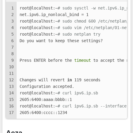
1
root@localhost:~
# sudo sysctl -w net.ipv6.ip_no
2
net.ipv6.ip_nonlocal_bind = 1
3
root@localhost:~
# sudo chmod 600 /etc/netplan/0
4
root@localhost:~
# sudo vim /etc/netplan/01-netc
5
root@localhost:~
# sudo netplan try
6
Do you want to keep these settings?
7
8
9
Press ENTER before the 
timeout
 to accept the ne
10
11
12
Changes will revert 
in
 119 seconds
13
Configuration accepted.
14
root@localhost:~
# curl ipv6.ip.sb
15
2605:6400:aaaa:bbbb::1
16
root@localhost:~
# curl ipv6.ip.sb --interface 2
17
2605:6400:cccc::1234
Aeza