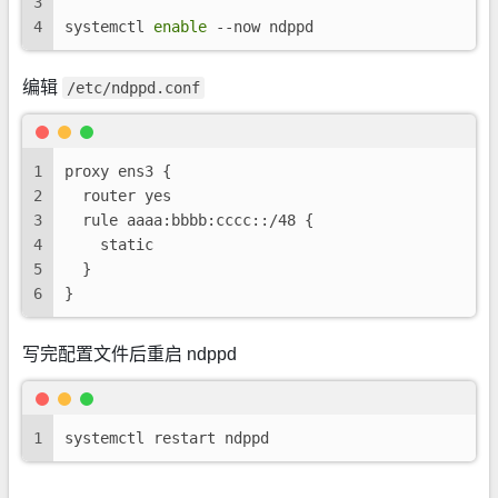
3
4
systemctl 
enable
 --now ndppd
编辑
/etc/ndppd.conf
1
proxy ens3 {
2
  router yes
3
  rule aaaa:bbbb:cccc::/48 {
4
    static
5
  }
6
}
写完配置文件后重启 ndppd
1
systemctl restart ndppd