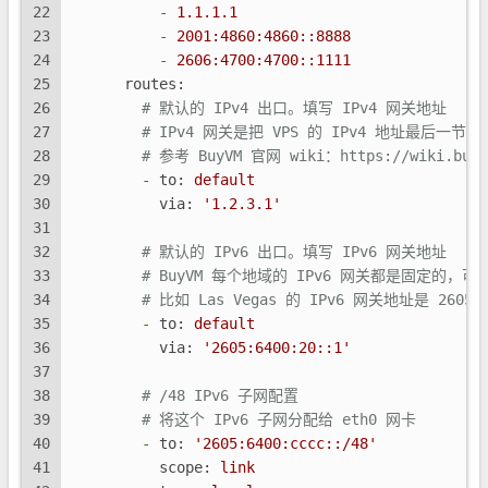
22
-
1.1
.1
.1
23
-
2001
:4860:4860::8888
24
-
2606
:4700:4700::1111
25
routes:
26
# 默认的 IPv4 出口。填写 IPv4 网关地址
27
# IPv4 网关是把 VPS 的 IPv4 地址最后一节改
28
# 参考 BuyVM 官网 wiki：https://wiki.buyvm
29
-
to:
default
30
via:
'1.2.3.1'
31
32
# 默认的 IPv6 出口。填写 IPv6 网关地址
33
# BuyVM 每个地域的 IPv6 网关都是固定的，可以去 wi
34
# 比如 Las Vegas 的 IPv6 网关地址是 2605:6
35
-
to:
default
36
via:
'2605:6400:20::1'
37
38
# /48 IPv6 子网配置
39
# 将这个 IPv6 子网分配给 eth0 网卡
40
-
to:
'2605:6400:cccc::/48'
41
scope:
link