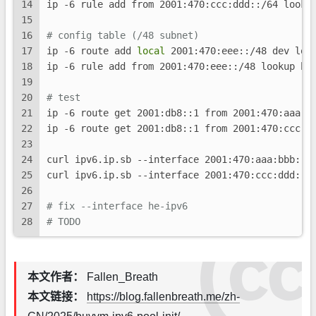
14
ip -6 rule add from 2001:470:ccc:ddd::/64 looku
15
16
# config table (/48 subnet)
17
ip -6 route add 
local
 2001:470:eee::/48 dev lo 
18
ip -6 rule add from 2001:470:eee::/48 lookup he
19
20
# test
21
ip -6 route get 2001:db8::1 from 2001:470:aaa:b
22
ip -6 route get 2001:db8::1 from 2001:470:ccc:d
23
24
curl ipv6.ip.sb --interface 2001:470:aaa:bbb::2
25
curl ipv6.ip.sb --interface 2001:470:ccc:ddd::a
26
27
# fix --interface he-ipv6
28
# TODO
本文作者：
Fallen_Breath
本文链接：
https://blog.fallenbreath.me/zh-