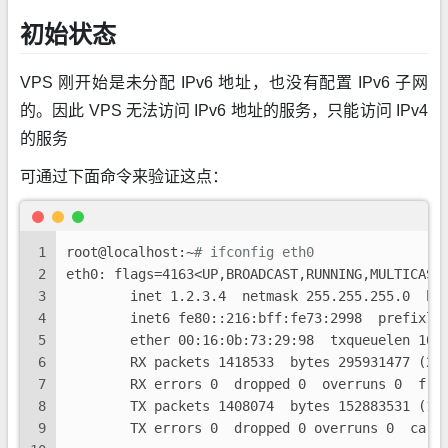
初始状态
VPS 刚开始是未分配 IPv6 地址，也没有配置 IPv6 子网
的。因此 VPS 无法访问 IPv6 地址的服务，只能访问 IPv4
的服务
可通过下面命令来验证这点：
1
root@localhost:~
# ifconfig eth0
2
eth0: flags=4163<UP,BROADCAST,RUNNING,MULTICAST
3
        inet 1.2.3.4  netmask 255.255.255.0  br
4
        inet6 fe80::216:bff:fe73:2998  prefixle
5
        ether 00:16:0b:73:29:98  txqueuelen 100
6
        RX packets 1418533  bytes 295931477 (29
7
        RX errors 0  dropped 0  overruns 0  fra
8
        TX packets 1408074  bytes 152883531 (15
9
        TX errors 0  dropped 0 overruns 0  carr