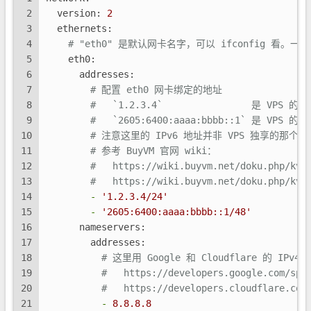
2
version:
2
3
ethernets:
4
# "eth0" 是默认网卡名字，可以 ifconfig 看。一
5
eth0:
6
addresses:
7
# 配置 eth0 网卡绑定的地址
8
#   `1.2.3.4`                是 VPS
9
#   `2605:6400:aaaa:bbbb::1` 是 VPS
10
# 注意这里的 IPv6 地址并非 VPS 独享的那个 /
11
# 参考 BuyVM 官网 wiki：
12
#   https://wiki.buyvm.net/doku.php/kvm
13
#   https://wiki.buyvm.net/doku.php/kvm
14
-
'1.2.3.4/24'
15
-
'2605:6400:aaaa:bbbb::1/48'
16
nameservers:
17
addresses:
18
# 这里用 Google 和 Cloudflare 的 IP
19
#   https://developers.google.com/spe
20
#   https://developers.cloudflare.com
21
-
8.8
.8
.8