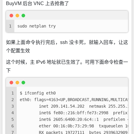
BuyVM 后台 VNC 上去抢救了
1
sudo netplan try
如果上面命令执行完后，ssh 没卡死，就输入回车，让这
个配置生效
这个时候，主 IPv6 地址就已生效了。可用下面命令检查一
下
1
$ ifconfig eth0
2
eth0: flags=4163<UP,BROADCAST,RUNNING,MULTICAST
3
        inet 209.141.54.202  netmask 255.255.25
4
        inet6 fe80::216:bff:fe73:2998  prefixle
5
        inet6 2605:6400:20:6c4::1  prefixlen 48
6
        ether 00:16:0b:73:29:98  txqueuelen 100
7
        RX packets 19727111  bytes 2939632909 (