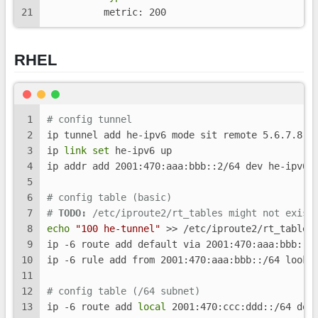
21
          metric: 200
RHEL
1
# config tunnel
2
ip tunnel add he-ipv6 mode sit remote 5.6.7.8 
l
3
ip 
link
set
 he-ipv6 up
4
ip addr add 2001:470:aaa:bbb::2/64 dev he-ipv6
5
6
# config table (basic)
7
# 
TODO:
 /etc/iproute2/rt_tables might not exist
8
echo
"100 he-tunnel"
 >> /etc/iproute2/rt_tables
9
ip -6 route add default via 2001:470:aaa:bbb::1
10
ip -6 rule add from 2001:470:aaa:bbb::/64 looku
11
12
# config table (/64 subnet)
13
ip -6 route add 
local
 2001:470:ccc:ddd::/64 dev