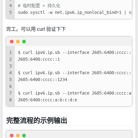
4
# 临时配置 + 持久化
5
sudo sysctl -w net.ipv6.ip_nonlocal_bind=1 | sud
完工。可以用 curl 验证下下
1
$ curl ipv6.ip.sb --interface 2605:6400:cccc::1
2
2605:6400:cccc::1
3
4
$ curl ipv6.ip.sb --interface 2605:6400:cccc::12
5
2605:6400:cccc::1234
6
7
$ curl ipv6.ip.sb --interface 2605:6400:cccc:a:b
8
2605:6400:cccc:a:b:c:d:e
完整流程的示例输出